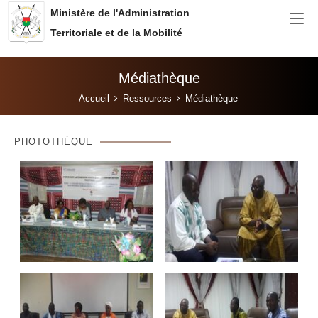
Aller au contenu principal
Ministère de l'Administration
Territoriale et de la Mobilité
Médiathèque
Vous êtes ici:
Accueil
Ressources
Médiathèque
PHOTOTHÈQUE