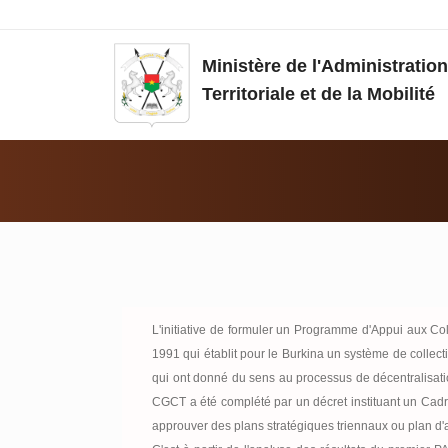
Aller au contenu principal
Ministère de l'Administration
Territoriale et de la Mobilité
Vous êtes ici:
L'initiative de formuler un Programme d'Appui aux Colle
1991 qui établit pour le Burkina un système de collectiv
qui ont donné du sens au processus de décentralisatio
CGCT a été complété par un décret instituant un Cad
approuver des plans stratégiques triennaux ou plan d'a