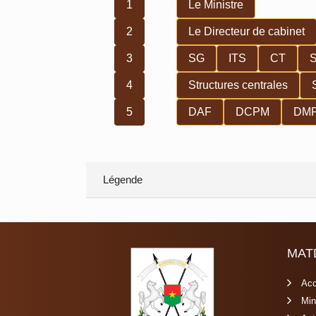
1
Le Ministre
2
Le Directeur de cabinet
3
SG
ITS
CT
4
Structures centrales
5
DAF
DCPM
DM
Légende
MAT
Acc
Min