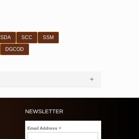
SDA
SCC
SSM
DGCOD
NEWSLETTER
*
Email Address