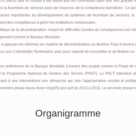
PAT/CSMOD que le constat a été établit que les communes dans leur très grande ma
dans la fourniture de services donc de l'exercice de la compétence transférée. Ce 
rces importantes au développement de systémes de fourniture de services, la qu
ment des compétences à gérer les institutions communales.
olitique de la décentralisation. Autant de difficultés lourdes de conséquences sur l'a
loppement comme la Banque Mondiale.
ée à appuyer les réformes en matière de décentralisation au Burkina Faso à travers 
 aux Collectivités Territoriales avec pour objectif de consolider et de fédérer un 
ns antérieures de la Banque Mondiale à travers des projets comme le Projet de 
 Programme National de Gestion des Terroirs (PNGT). Le PACT intervient alors p
iant à ses interventions une démarche qui vise l'appropriation sociale et politi
a première phase devra durer cinq(05) ans soit de 2012 à 2016. La seconde phase e
Organigramme