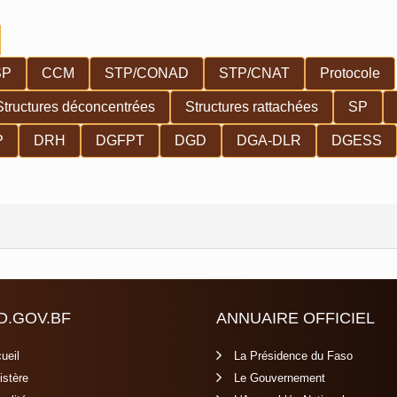
SP
CCM
STP/CONAD
STP/CNAT
Protocole
Structures déconcentrées
Structures rattachées
SP
P
DRH
DGFPT
DGD
DGA-DLR
DGESS
D.GOV.BF
ANNUAIRE OFFICIEL
ueil
La Présidence du Faso
istère
Le Gouvernement