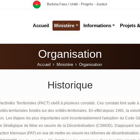
Burkina Faso / Unité - Progrès - Justice
Accueil
Ministère
Informations
Projets 
Organisation
Accueil
Ministère
Organisation
Historique
ctivités Territoriales (PACT) obéît à plusieurs constats. Ces constats font suite à 
ités territoriales fondés sur des entités territoriales. En effet depuis 1991, la vol
n. Les étapes les plus importantes sont incontestablement l'adoption du Code Génér
re Stratégique de Mise en oeuvre de la Décentralisation (CSMOD). S'appuyant su
ction triennaux (PAT) en vue de mettre en oeuvre les réformes de décentralisation.