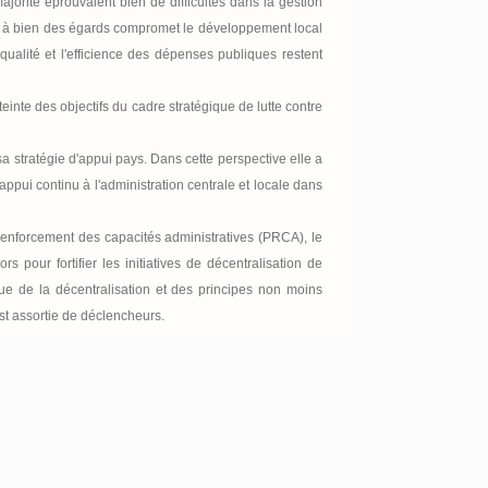
jorité éprouvaient bien de difficultés dans la gestion
qui à bien des égards compromet le développement local
alité et l'efficience des dépenses publiques restent
tteinte des objectifs du cadre stratégique de lutte contre
sa stratégie d'appui pays. Dans cette perspective elle a
appui continu à l'administration centrale et locale dans
renforcement des capacités administratives (PRCA), le
our fortifier les initiatives de décentralisation de
que de la décentralisation et des principes non moins
st assortie de déclencheurs.