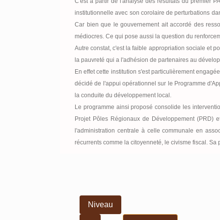
C'est à partir de l'analyse des résultats du premier 
institutionnelle avec son corolaire de perturbations 
Car bien que le gouvernement ait accordé des ressou
médiocres. Ce qui pose aussi la question du renforce
Autre constat, c'est la faible appropriation sociale et p
la pauvreté qui a l'adhésion de partenaires au déve
En effet cette institution s'est particulièrement engag
décidé de l'appui opérationnel sur le Programme d'Appui
la conduite du développement local.
Le programme ainsi proposé consolide les interventio
Projet Pôles Régionaux de Développement (PRD) et le
l'administration centrale à celle communale en assoc
récurrents comme la citoyenneté, le civisme fiscal. S
Niveau