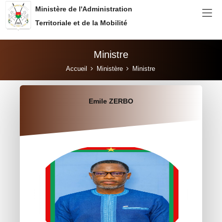
Aller au contenu principal
Ministère de l'Administration
Territoriale et de la Mobilité
Ministre
Vous êtes ici:
Accueil
Ministère
Ministre
Emile ZERBO