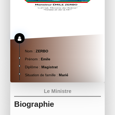
Nom :
ZERBO
Prénom :
Emile
Diplôme :
Magistrat
Situation de famille :
Marié
Le Ministre
Biographie