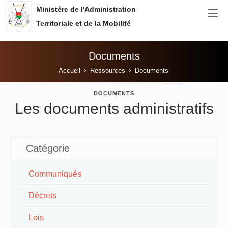
Aller au contenu principal
Ministère de l'Administration
Territoriale et de la Mobilité
Documents
Vous êtes ici:
Accueil
Ressources
Documents
DOCUMENTS
Les documents administratifs
Catégorie
Communiqués
Décrets
Lois