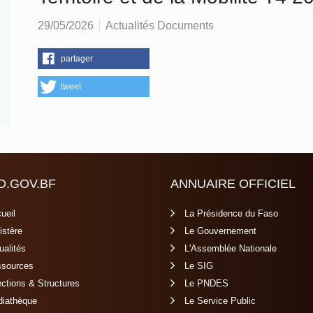
29/05/2026
Actualités Documents
partager
tweet
D.GOV.BF
ANNUAIRE OFFICIEL
ueil
La Présidence du Faso
istère
Le Gouvernement
ualités
L'Assemblée Nationale
sources
Le SIG
ections & Structures
Le PNDES
iathèque
Le Service Public