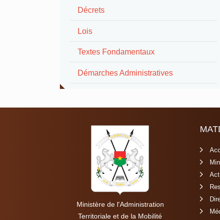
Décrets
Lois
Textes Fondamentaux
Démarches Administratives
MAT
Acc
Min
Act
Res
Dir
Ministère de l'Administration
Méd
Territoriale et de la Mobilité