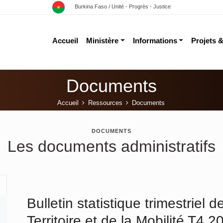
Burkina Faso / Unité - Progrès - Justice
Accueil
Ministère
Informations
Projets 
Documents
Accueil
Ressources
Documents
DOCUMENTS
Les documents administratifs
Bulletin statistique trimestriel d
Territoire et de la Mobilité T4 2