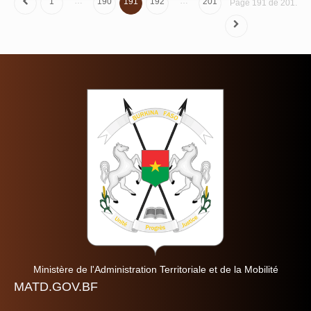
…
…
1
190
191
192
201
Page 191 de 201.
Ministère de l'Administration Territoriale et de la Mobilité
MATD.GOV.BF