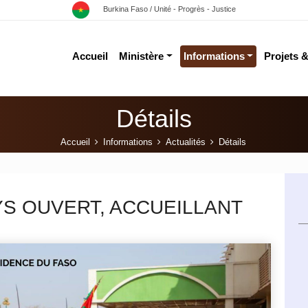
Burkina Faso / Unité - Progrès - Justice
Accueil
Ministère
Informations
Projets 
Détails
Accueil
Informations
Actualités
Détails
YS OUVERT, ACCUEILLANT