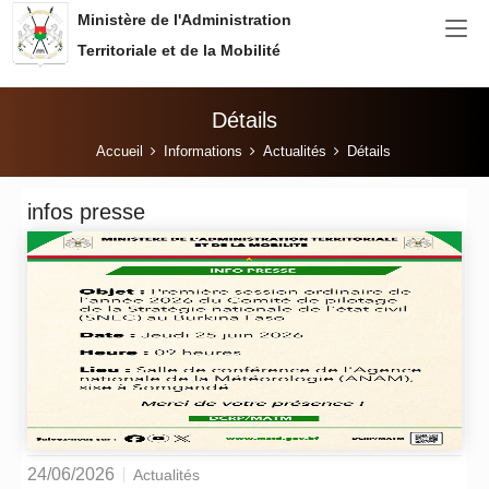
Aller au contenu principal
Ministère de l'Administration
Territoriale et de la Mobilité
Détails
Vous êtes ici:
Accueil
Informations
Actualités
Détails
infos presse
24/06/2026
Actualités