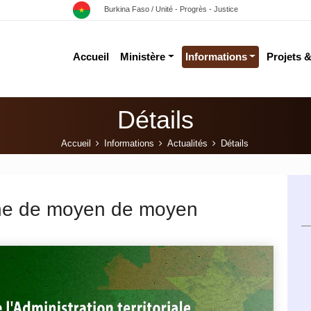
Burkina Faso / Unité - Progrès - Justice
Accueil
Ministère
Informations
Projets 
Détails
Accueil
Informations
Actualités
Détails
ne de moyen de moyen