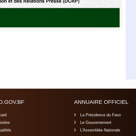
D.GOV.BF
ANNUAIRE OFFICIEL
ueil
La Présidence du Faso
istère
Le Gouvernement
ualités
L'Assemblée Nationale