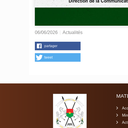
06/06/2026
Actualités
partager
tweet
MAT
Acc
Min
Act